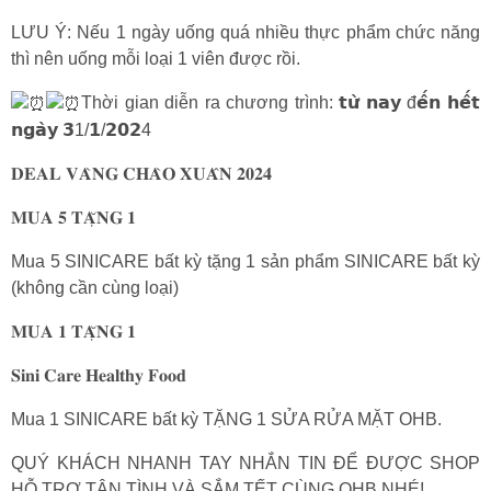
LƯU Ý: Nếu 1 ngày uống quá nhiều thực phẩm chức năng
thì nên uống mỗi loại 1 viên được rồi.
Thời gian diễn ra chương trình: 𝘁𝘂̛̀ 𝗻𝗮𝘆 đ𝗲̂́𝗻 𝗵𝗲̂́𝘁
𝗻𝗴𝗮̀𝘆 𝟯1/𝟭/𝟮𝟬𝟮4
𝐃𝐄𝐀𝐋 𝐕𝐀̀𝐍𝐆 𝐂𝐇𝐀̀𝐎 𝐗𝐔𝐀̂𝐍 𝟐𝟎𝟐𝟒
𝐌𝐔𝐀 𝟓 𝐓𝐀̣̆𝐍𝐆 𝟏
Mua 5 SINICARE bất kỳ tặng 1 sản phẩm SINICARE bất kỳ
(không cần cùng loại)
𝐌𝐔𝐀 𝟏 𝐓𝐀̣̆𝐍𝐆 𝟏
𝐒𝐢𝐧𝐢 𝐂𝐚𝐫𝐞 𝐇𝐞𝐚𝐥𝐭𝐡𝐲 𝐅𝐨𝐨𝐝
Mua 1 SINICARE bất kỳ TẶNG 1 SỬA RỬA MẶT OHB.
QUÝ KHÁCH NHANH TAY NHẮN TIN ĐỂ ĐƯỢC SHOP
HỖ TRỢ TẬN TÌNH VÀ SẮM TẾT CÙNG OHB NHÉ!