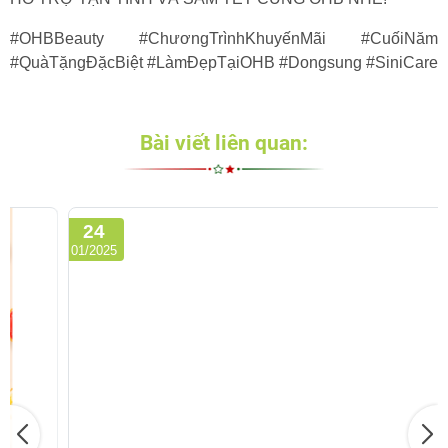
#OHBBeauty
#ChươngTrìnhKhuyếnMãi
#CuốiNăm
#QuàTặngĐặcBiệt
#LàmĐẹpTạiOHB
#Dongsung
#SiniCare
Bài viết liên quan:
24
01/2025