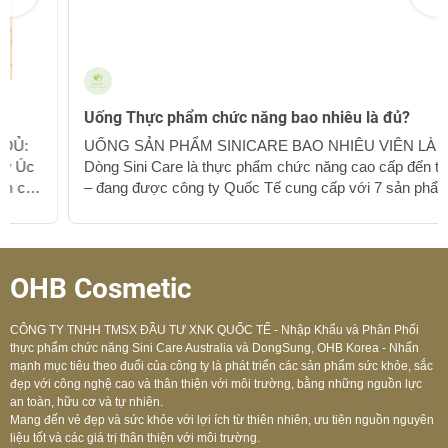
Uống Thực phẩm chức năng bao nhiêu là đủ?
UỐNG SẢN PHẨM SINICARE BAO NHIÊU VIÊN LÀ ĐỦ:
Dòng Sini Care là thực phẩm chức năng cao cấp đến từ Úc
– đang được công ty Quốc Tế cung cấp với 7 sản phẩm chủ
chốt bán chạy nhất. Tuy nhiên uống bao nhiêu viên cho đủ là
một điều rất quan trọng. Đối với thực phẩm chức năng nếu
uống quá liều quá nhiều cũng không phải là điều tốt đẹp.
Cùng điểm qua liều dùng của các sản phẩm nhé: Maca root
OHB Cosmetic
1 -> 2 viên 1 ngày (tùy sức khỏe và dinh dưỡng bản thân đã
được cung...
CÔNG TY TNHH TMSX ĐẦU TƯ XNK QUỐC TẾ - Nhập Khẩu và Phân Phối
thực phẩm chức năng Sini Care Australia và DongSung, OHB Korea - Nhấn
mạnh mục tiêu theo đuổi của công ty là phát triển các sản phẩm sức khỏe, sắc
đẹp với công nghệ cao và thân thiện với môi trường, bằng những nguồn lực
an toàn, hữu cơ và tự nhiên.
Mang đến vẻ đẹp và sức khỏe với lợi ích từ thiên nhiên, ưu tiên nguồn nguyên
liệu tốt và các giá trị thân thiện với môi trường.