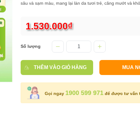
sâu và sạm màu, mang lại làn da tươi trẻ, căng mướt và kh
1.530.000₫
Số lượng
THÊM VÀO GIỎ HÀNG
MUA N
1900 599 971
Gọi ngay
để được tư vấn t