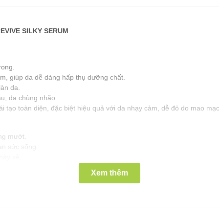
REVIVE SILKY SERUM
rong.
ằm, giúp da dễ dàng hấp thụ dưỡng chất.
làn da.
àu, da chùng nhão.
ái tạo toàn diện, đặc biệt hiệu quả với da nhạy cảm, dễ đỏ do mao mạc
ng mướt.
ràn sức sống.
hảy xệ.
mỏi, xỉn màu.
Xem thêm
 da và cân bằng sắc tố.
ng và đỏ do mao mạch.
 dung nạp mỹ phẩm.