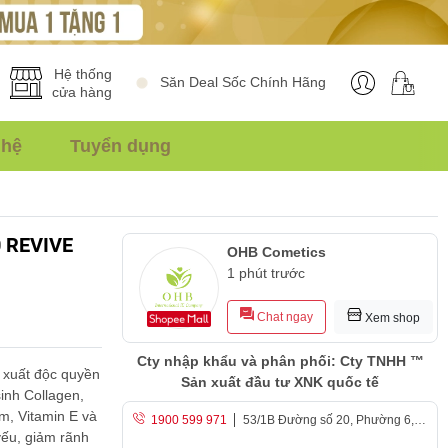
Hệ thống
Săn Deal Sốc Chính Hãng
cửa hàng
 hệ
Tuyển dụng
0 REVIVE
OHB Cometics
1 phút trước
Chat ngay
Xem shop
Cty nhập khẩu và phân phối: Cty TNHH ™
 xuất độc quyền
Sản xuất đầu tư XNK quốc tế
inh Collagen,
ằm, Vitamin E và
1900 599 971
53/1B Đường số 20, Phường 6,
yếu, giảm rãnh
Quận gò vấp, TPHCM