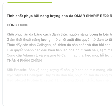
Tinh chất phục hồi năng lượng cho da OMAR SHARIF RE20 
CÔNG DỤNG
Khôi phục làn da bằng cách đánh thức nguồn năng lượng từ bên t
Giảm thất thoát năng lượng nhờ chiết xuất độc quyền từ đạm tơ t
Thúc đẩy sản sinh Collagen, cải thiện độ săn chắc và đàn hồi cho 
Giải quyết nhanh các dấu hiệu tiền lão hóa như: rãnh sâu, sạm m
Cung cấp Vitamin E và enzyme từ đạm nhau thai heo mọi, hỗ trợ t
THÀNH PHẦN CHÍNH
Silk Protein:
Bảo vệ năng lượng tế bào, giữ cho da mịn màng, că
Hydrolyzed Collagen:
Duy trì độ đàn hồi, phục hồi làn da căng t
Hydrolyzed Protein Elastin:
Tăng cường độ săn chắc, hạn chế c
Bio Yeast (Men bia):
Giúp tái tạo tế bào, giảm tình trạng da mệt 
Mulberry Leaf (Lá dâu tằm):
Cung cấp vitamin tự nhiên, làm sáng
Vitamin E & enzyme từ nhau thai:
Phục hồi da yếu, giảm kích ứ
HƯỚNG DẪN SỬ DỤNG
Phù hợp cho mọi loại da, đặc biệt là da nhạy cảm, yếu hoặc khó