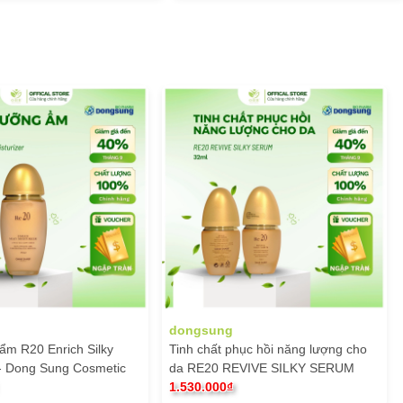
dongsung
dongsung
Tinh chất phục hồi năng lượng cho
Kem cung cấp dinh dưỡng
da RE20 REVIVE SILKY SERUM
Re20 Nutritive Silky Cream
1.530.000₫
Liên hệ