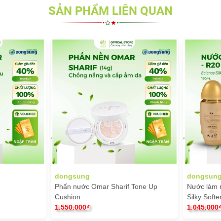
SẢN PHẨM LIÊN QUAN
t thẩm thấu.
khi dùng.
 với Peauciel – đơn vị hơn 20 năm kinh nghiệm trong lĩnh vực mỹ phẩ
t trội, được đông đảo người tiêu dùng tin tưởng và lựa chọn.
dongsung
dongsun
Phấn nước Omar Sharif Tone Up
Nước làm 
Cushion
Silky Soft
1.550.000₫
1.045.000