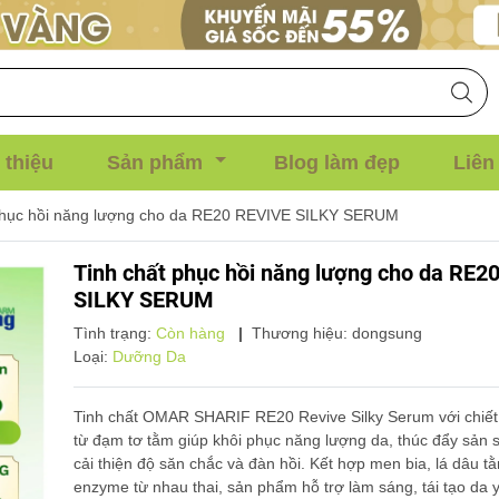
 thiệu
Sản phẩm
Blog làm đẹp
Liên
phục hồi năng lượng cho da RE20 REVIVE SILKY SERUM
Tinh chất phục hồi năng lượng cho da RE2
SILKY SERUM
Tình trạng:
Còn hàng
|
Thương hiệu:
dongsung
Loại:
Dưỡng Da
Tinh chất OMAR SHARIF RE20 Revive Silky Serum với chiết
từ đạm tơ tằm giúp khôi phục năng lượng da, thúc đẩy sản s
cải thiện độ săn chắc và đàn hồi. Kết hợp men bia, lá dâu t
enzyme từ nhau thai, sản phẩm hỗ trợ làm sáng, tái tạo da 