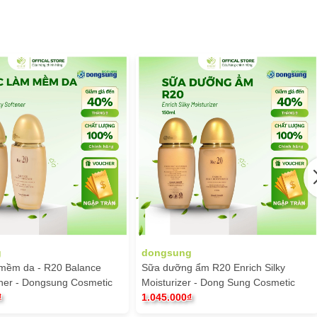
m và chăm sóc da. Có mặt tại Việt Nam hơn 15 năm, Omar Sharif
g
dongsung
mềm da - R20 Balance
Sữa dưỡng ẩm R20 Enrich Silky
ener - Dongsung Cosmetic
Moisturizer - Dong Sung Cosmetic
₫
1.045.000₫