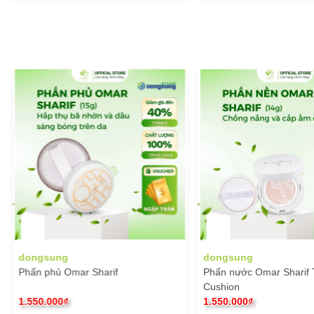
dongsung
dongsun
Phấn nước Omar Sharif Tone Up
Nước làm 
Cushion
Silky Soft
1.550.000₫
1.045.000