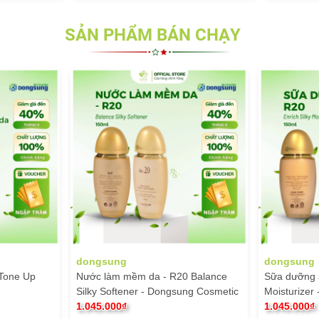
SẢN PHẨM BÁN CHẠY
g
dongsung
mềm da - R20 Balance
Sữa dưỡng ẩm R20 Enrich Silky
ener - Dongsung Cosmetic
Moisturizer - Dong Sung Cosmetic
₫
1.045.000₫